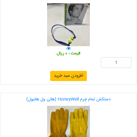
قیمت : 0 ریال
افزودن سبد خرید
دستکش تمام چرم HoneyWell (هانی ول هانیول)