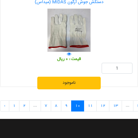
دستکش جوش آرگون MIDAS (میداس)
قیمت : 0 ریال
ناموجود
‹
1
2
...
7
8
9
10
11
12
13
...