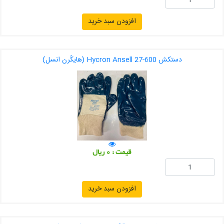
افزودن سبد خرید
دستکش Hycron Ansell 27-600 (هایکُرن انسل)
قیمت : 0 ریال
افزودن سبد خرید