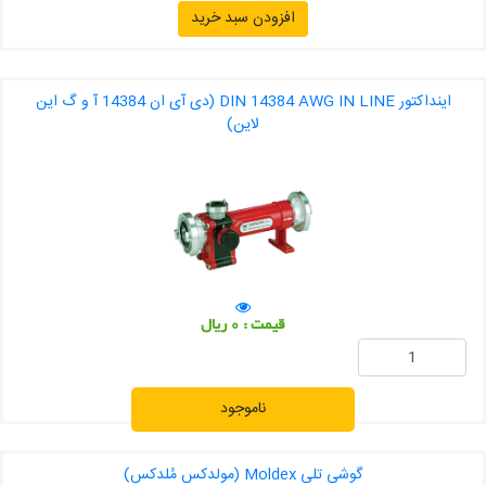
افزودن سبد خرید
اینداکتور DIN 14384 AWG IN LINE (دی آی ان 14384 آ و گ این
لاین)
قیمت : 0 ریال
ناموجود
گوشی تلی Moldex (مولدکس مُلدکس)